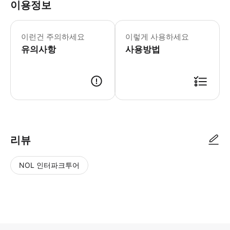
이용정보
이런건 주의하세요
이렇게 사용하세요
유의사항
사용방법
- 이용 안내 - 지점명 & 주소 * 시게츠 * 주소: (우)616-8385 
리뷰
NOL 인터파크투어
NOL
별
사
에서
점
진/
작성
높
동
된
은
영