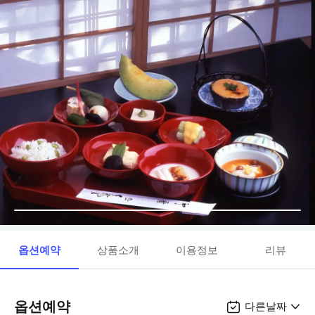
옵션예약
상품소개
이용정보
리뷰
옵션예약
다른날짜