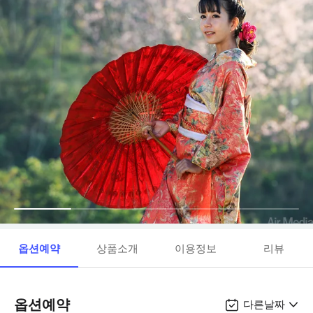
옵션예약
상품소개
이용정보
리뷰
옵션예약
다른날짜