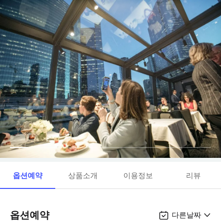
옵션예약
상품소개
이용정보
리뷰
옵션예약
다른날짜