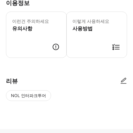
이용정보
- 외부 음식과 음료의 보트 반입은 허용
이런건 주의하세요
이렇게 사용하세요
유의사항
사용방법
● 예약접수 후 확정이 되면 이용가능합니다. ● 바우처에 안내된 사용 방법
리뷰
NOL 인터파크투어
NOL
별
사
에서
점
진/
작성
높
동
된
은
영