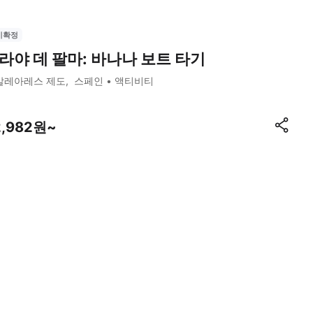
시확정
라야 데 팔마: 바나나 보트 타기
발레아레스 제도
스페인
액티비티
2,982원~