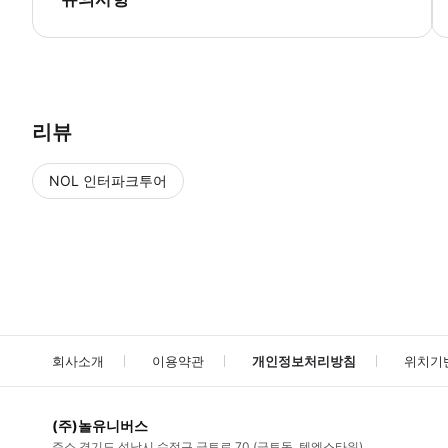
● 예약접수 후 확정이 되면 이용가능합니다. ● 바우처에 안내된 사용 
리뷰
NOL 인터파크투어
NOL
에서 작성된 리뷰 입니다.
별점 높은순
별점 높은순
회사소개
이용약관
개인정보처리방침
위치기
(주)놀유니버스
주소
경기도 성남시 수정구 금토로 70 (금토동, 텐엑스타워)