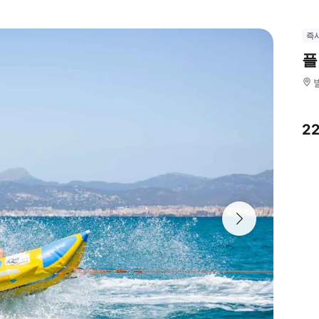
즉
플
2