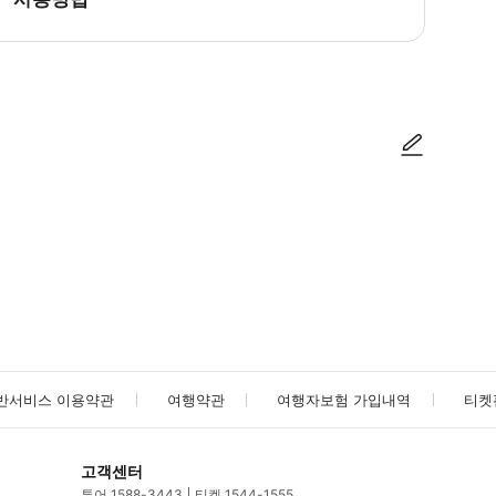
방법을 확인한 후 이용해 주시기 바랍니다. ● 48시간 이내에 바우처를 받지 
사진/동영상
사진/동영상
반서비스 이용약관
여행약관
여행자보험 가입내역
티켓
고객센터
투어 1588-3443
티켓 1544-1555