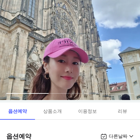
옵션예약
상품소개
이용정보
리뷰
옵션예약
다른날짜