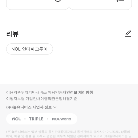
📢 투어 정보 ･ 만나는 시간 : 13시 30분 ･ 만나는 장소 : 프라하성, 흐라
리뷰
NOL 인터파크투어
NOL
별
사
에서
점
진/
작성
높
동
된
은
영
리뷰
순
상
이용약관
위치기반서비스 이용약관
개인정보 처리방침
입니
여행자보험 가입안내
여행약관
분쟁해결기준
다.
(주)놀유니버스 사업자 정보
별
사
NOL
Triple
Interpark Global
점
진/
높
동
(주)놀유니버스
는 일부 상품의 통신판매중개자로서 통신판매의 당사자가 아니므로, 상품의
예약, 이용 및 환불 등 거래와 관련된 의무와 책임은 판매자에게 있으며
은
영
(주)놀유니버스
는 일