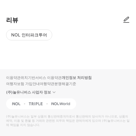
리뷰
NOL 인터파크투어
NOL
별
사
에서
점
진/
작성
높
동
된
은
영
리뷰
순
상
이용약관
위치기반서비스 이용약관
개인정보 처리방침
입니
여행자보험 가입안내
여행약관
분쟁해결기준
다.
(주)놀유니버스 사업자 정보
별
사
NOL
Triple
Interpark Global
점
진/
높
동
(주)놀유니버스
는 일부 상품의 통신판매중개자로서 통신판매의 당사자가 아니므로, 상품의
예약, 이용 및 환불 등 거래와 관련된 의무와 책임은 판매자에게 있으며
은
영
(주)놀유니버스
는 일
체 책임을 지지 않습니다.
순
상