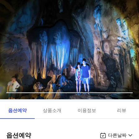
옵션예약
상품소개
이용정보
리뷰
옵션예약
다른날짜