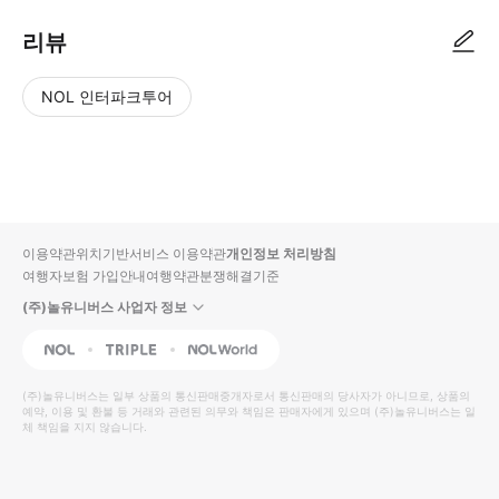
리뷰
NOL 인터파크투어
NOL
별
사
에서
점
진/
작성
높
동
된
은
영
리뷰
순
상
이용약관
위치기반서비스 이용약관
개인정보 처리방침
입니
여행자보험 가입안내
여행약관
분쟁해결기준
다.
(주)놀유니버스 사업자 정보
별
사
NOL
Triple
Interpark Global
점
진/
높
동
(주)놀유니버스
는 일부 상품의 통신판매중개자로서 통신판매의 당사자가 아니므로, 상품의
예약, 이용 및 환불 등 거래와 관련된 의무와 책임은 판매자에게 있으며
은
영
(주)놀유니버스
는 일
체 책임을 지지 않습니다.
순
상