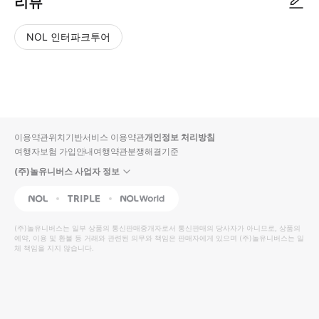
리뷰
NOL 인터파크투어
NOL
별
사
에서
점
진/
작성
높
동
된
은
영
리뷰
순
상
이용약관
위치기반서비스 이용약관
개인정보 처리방침
입니
여행자보험 가입안내
여행약관
분쟁해결기준
다.
(주)놀유니버스 사업자 정보
별
사
NOL
Triple
Interpark Global
점
진/
높
동
(주)놀유니버스
는 일부 상품의 통신판매중개자로서 통신판매의 당사자가 아니므로, 상품의
예약, 이용 및 환불 등 거래와 관련된 의무와 책임은 판매자에게 있으며
은
영
(주)놀유니버스
는 일
체 책임을 지지 않습니다.
순
상