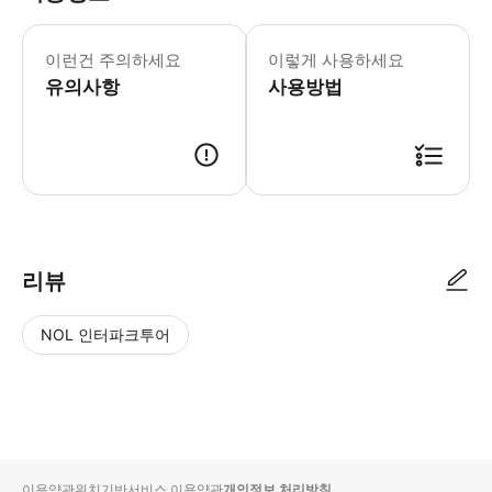
모든 방문객은 출입국 심사대를 통과해
이런건 주의하세요
이렇게 사용하세요
유의사항
사용방법
● 예약접수 후 확정이 되면 이용가능합니다. ● 바우처에 안내된 사용 방법
리뷰
NOL 인터파크투어
NOL
별
사
에서
점
진/
작성
높
동
된
은
영
리뷰
순
상
이용약관
위치기반서비스 이용약관
개인정보 처리방침