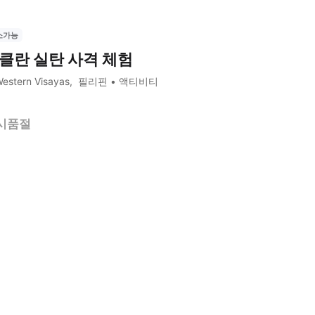
소가능
클란 실탄 사격 체험
estern Visayas
필리핀
액티비티
시품절