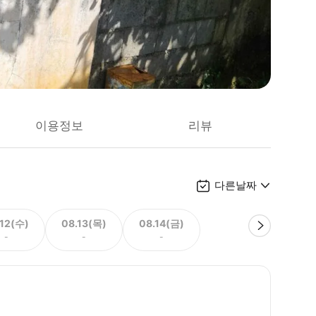
이용정보
리뷰
다른날짜
.12(수)
08.13(목)
08.14(금)
-
-
-