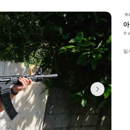
취
아
W
일