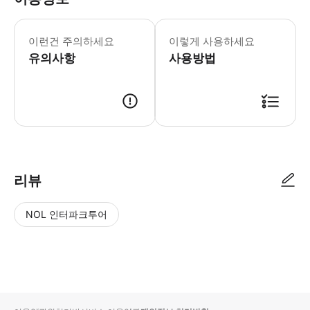
• 워너 브라더스 무비월드와 씨월드의 놀
이런건 주의하세요
이렇게 사용하세요
유의사항
사용방법
● 예약접수 후 확정이 되면 이용가능합니다. ● 바우처에 안내된 사용 방법
리뷰
NOL 인터파크투어
NOL
별
사
에서
점
진/
작성
높
동
된
은
영
리뷰