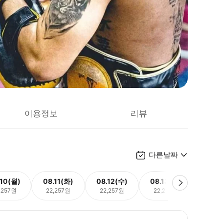
이용정보
리뷰
다른날짜
.10(월)
08.11(화)
08.12(수)
08.13(목)
08.
,257원
22,257원
22,257원
22,257원
22,