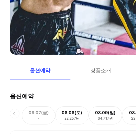
옵션예약
상품소개
옵션예약
08.07(금)
08.08(토)
08.09(일)
08
-
22,257원
64,717원
22