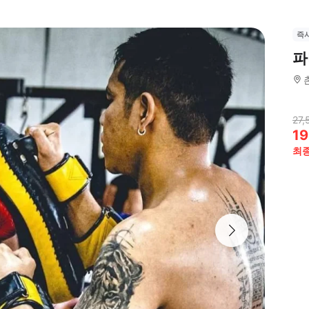
즉
파
27,
19
최