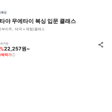
시확정
타야 무에타이 복싱 입문 클래스
촌부리주
태국
체험/클래스
557
원
22,257원~
%
종혜택가