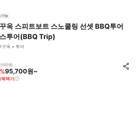
소가능
꾸옥 스피트보트 스노쿨링 선셋 BBQ투어
스투어(BBQ Trip)
푸꾸옥
투어
,100
원
95,700원~
%
종혜택가