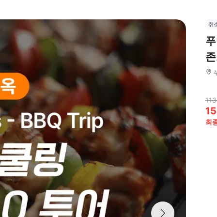
취
푸
존
113
15
최