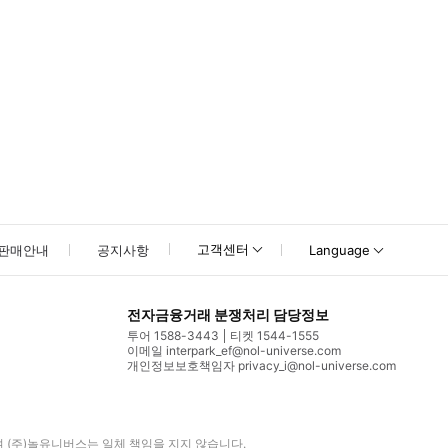
고객센터
판매안내
공지사항
Language
전자금융거래 분쟁처리 담당정보
투어 1588-3443
티켓 1544-1555
이메일 interpark_ef@nol-universe.com
개인정보보호책임자 privacy_i@nol-universe.com
며
(주)놀유니버스
는 일체 책임을 지지 않습니다.