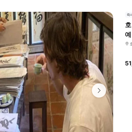
즉
호
예
5