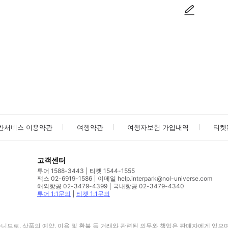
사진/동영상
사진/동영상
반서비스 이용약관
여행약관
여행자보험 가입내역
티켓
고객센터
투어 1588-3443
티켓 1544-1555
팩스 02-6919-1586
이메일 help.interpark@nol-universe.com
해외항공 02-3479-4399
국내항공 02-3479-4340
투어 1:1문의
티켓 1:1문의
므로, 상품의 예약, 이용 및 환불 등 거래와 관련된 의무와 책임은 판매자에게 있으