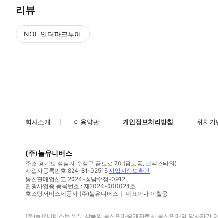
리뷰
NOL 인터파크투어
NOL
에서 작성된 리뷰 입니다.
별점 높은순
별점 높은순
회사소개
이용약관
개인정보처리방침
위치기
(주)놀유니버스
주소
경기도 성남시 수정구 금토로 70 (금토동, 텐엑스타워)
사업자등록번호
824-81-02515
사업자정보확인
통신판매업신고
2024-성남수정-0912
관광사업증 등록번호 : 제2024-000024호
호스팅서비스제공자 (주)놀유니버스｜ 대표이사 이철웅
(주)놀유니버스
는 일부 상품의 통신판매중개자로서 통신판매의 당사자가 아니