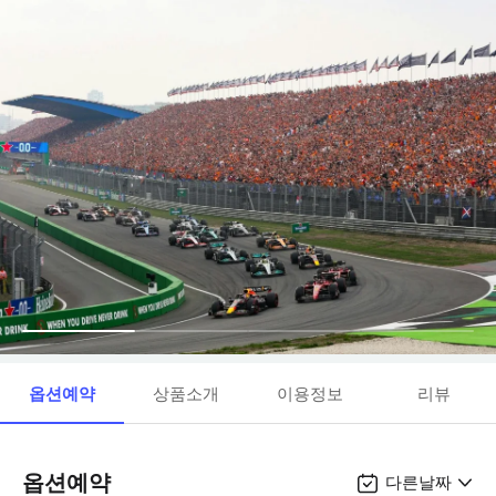
옵션예약
상품소개
이용정보
리뷰
옵션예약
다른날짜