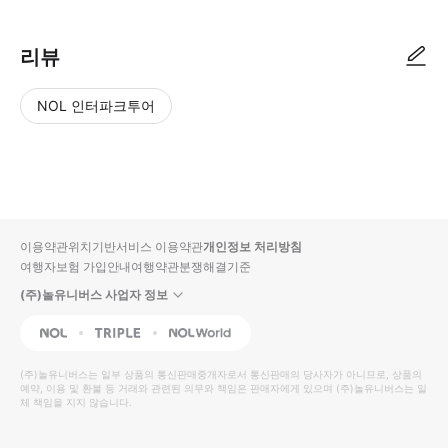
리뷰
NOL 인터파크투어
NOL
별
사
에서
점
진/
작성
높
동
된
은
영
리뷰
순
상
이용약관
위치기반서비스 이용약관
개인정보 처리방침
입니
여행자보험 가입안내
여행약관
분쟁해결기준
다.
(주)놀유니버스 사업자 정보
별
사
NOL
Triple
Interpark Global
점
진/
높
동
(주)놀유니버스
는 일부 상품의 통신판매중개자로서 통신판매의 당사자가 아니므로, 상품의
예약, 이용 및 환불 등 거래와 관련된 의무와 책임은 판매자에게 있으며
은
영
(주)놀유니버스
는 일
체 책임을 지지 않습니다.
순
상