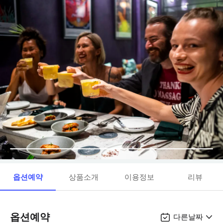
옵션예약
상품소개
이용정보
리뷰
옵션예약
다른날짜