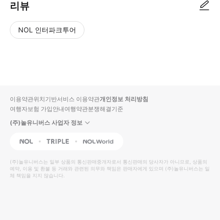
리뷰
NOL 인터파크투어
NOL
별
사
에서
점
진/
작성
높
동
된
은
영
리뷰
순
상
이용약관
위치기반서비스 이용약관
개인정보 처리방침
입니
여행자보험 가입안내
여행약관
분쟁해결기준
다.
(주)놀유니버스 사업자 정보
별
사
NOL
Triple
Interpark Global
점
진/
높
동
(주)놀유니버스
는 일부 상품의 통신판매중개자로서 통신판매의 당사자가 아니므로, 상품의
예약, 이용 및 환불 등 거래와 관련된 의무와 책임은 판매자에게 있으며
은
영
(주)놀유니버스
는 일
체 책임을 지지 않습니다.
순
상