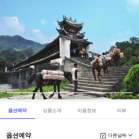
옵션예약
상품소개
이용정보
리뷰
옵션예약
다른날짜