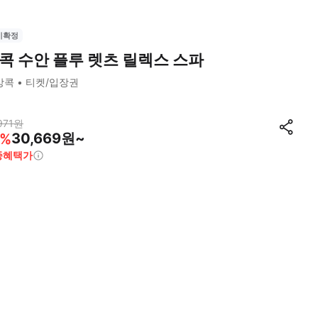
시확정
콕 수안 플루 렛츠 릴렉스 스파
방콕
티켓/입장권
971
원
30,669원~
%
종혜택가