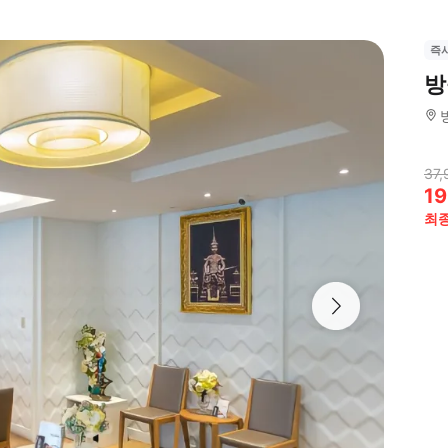
즉
방
37,
19
최