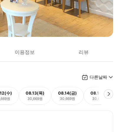
이용정보
리뷰
다른날짜
.12(수)
08.13(목)
08.14(금)
08.15(토)
08.
,669원
30,669원
30,669원
30,669원
30,