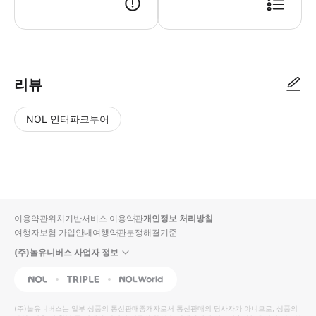
리뷰
NOL 인터파크투어
NOL
별
사
에서
점
진/
작성
높
동
된
은
영
리뷰
순
상
이용약관
위치기반서비스 이용약관
개인정보 처리방침
입니
여행자보험 가입안내
여행약관
분쟁해결기준
다.
(주)놀유니버스 사업자 정보
별
사
NOL
Triple
Interpark Global
점
진/
높
동
(주)놀유니버스
는 일부 상품의 통신판매중개자로서 통신판매의 당사자가 아니므로, 상품의