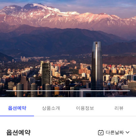
옵션예약
상품소개
이용정보
리뷰
옵션예약
다른날짜