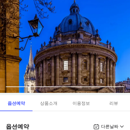
옵션예약
상품소개
이용정보
리뷰
옵션예약
다른날짜