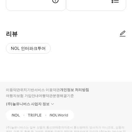
리뷰
NOL 인터파크투어
NOL
별
사
에서
점
진/
작성
높
동
된
은
영
리뷰
순
상
이용약관
위치기반서비스 이용약관
개인정보 처리방침
입니
여행자보험 가입안내
여행약관
분쟁해결기준
다.
(주)놀유니버스 사업자 정보
별
사
NOL
Triple
Interpark Global
점
진/
높
동
(주)놀유니버스
는 일부 상품의 통신판매중개자로서 통신판매의 당사자가 아니므로, 상품의
예약, 이용 및 환불 등 거래와 관련된 의무와 책임은 판매자에게 있으며
(주)놀유니버스
는 일