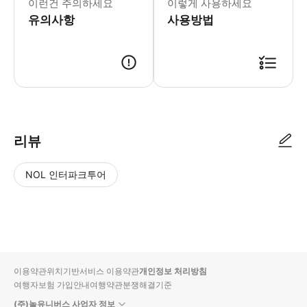
이런건 주의하세요
이렇게 사용하세요
- 추가정보 * 아동용 카시트 1개는 탑
유의사항
- 고지 * 티켓 구매 및 여행 시 고객
사용방법
리뷰
NOL 인터파크투어
NOL
별
사
에서
점
진/
작성
높
동
된
은
영
리뷰
순
상
이용약관
위치기반서비스 이용약관
개인정보 처리방침
입니
여행자보험 가입안내
여행약관
분쟁해결기준
다.
(주)놀유니버스 사업자 정보