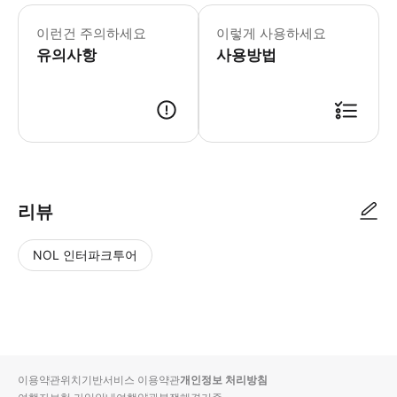
이런건 주의하세요
이렇게 사용하세요
유의사항
사용방법
리뷰
NOL 인터파크투어
NOL
별
사
에서
점
진/
작성
높
동
된
은
영
리뷰
순
상
이용약관
위치기반서비스 이용약관
개인정보 처리방침
입니