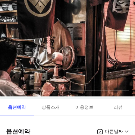
옵션예약
상품소개
이용정보
리뷰
옵션예약
다른날짜