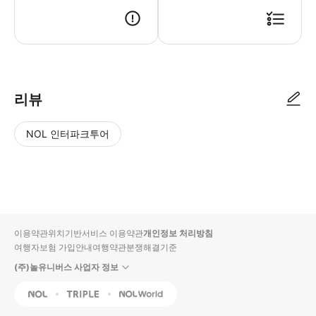
● 예약접수 후 확정이 되면 이용가능합니다. ● 바우처에 안내된 사용 방법
리뷰
NOL 인터파크투어
NOL
별
사
에서
점
진/
작성
높
동
된
은
영
리뷰
순
상
이용약관
위치기반서비스 이용약관
개인정보 처리방침
입니
여행자보험 가입안내
여행약관
분쟁해결기준
다.
(주)놀유니버스 사업자 정보
별
사
NOL
Triple
Interpark Global
점
진/