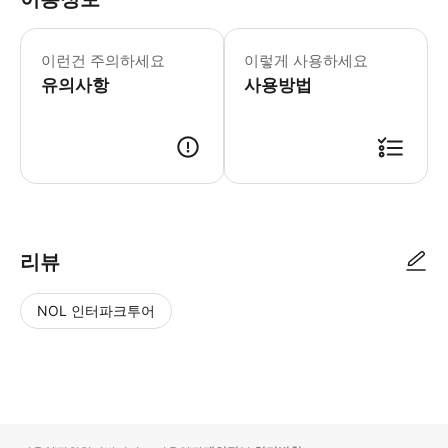
이런건 주의하세요
이렇게 사용하세요
유의사항
사용방법
리뷰
NOL 인터파크투어
NOL
별
사
에서
점
진/
작성
높
동
된
은
영
리뷰