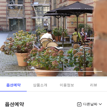
옵션예약
상품소개
이용정보
리뷰
옵션예약
다른날짜