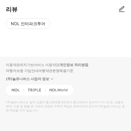
리뷰
NOL 인터파크투어
NOL
별
사
에서
점
진/
작성
높
동
된
은
영
리뷰
순
상
이용약관
위치기반서비스 이용약관
개인정보 처리방침
입니
여행자보험 가입안내
여행약관
분쟁해결기준
다.
(주)놀유니버스 사업자 정보
별
사
NOL
Triple
Interpark Global
점
진/
높
동
(주)놀유니버스
는 일부 상품의 통신판매중개자로서 통신판매의 당사자가 아니므로, 상품의
예약, 이용 및 환불 등 거래와 관련된 의무와 책임은 판매자에게 있으며
은
영
(주)놀유니버스
는 일
체 책임을 지지 않습니다.
순
상