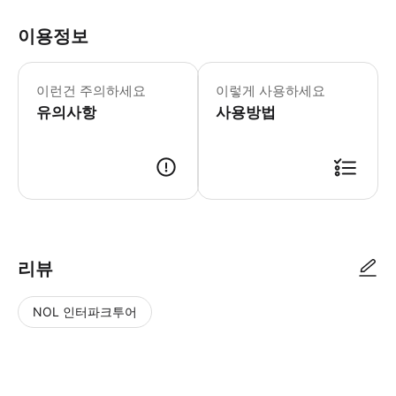
이용정보
만 2세 미만 어린이는 이제 블루라군에 
이런건 주의하세요
이렇게 사용하세요
유의사항
사용방법
● 예약접수 후 확정이 되면 이용가능합니다. ● 바우처에 안내된 사용 방법
리뷰
NOL 인터파크투어
NOL
별
사
에서
점
진/
작성