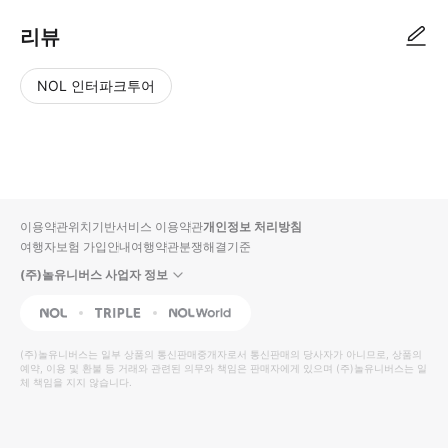
리뷰
NOL 인터파크투어
NOL
별
사
에서
점
진/
작성
높
동
된
은
영
리뷰
순
상
이용약관
위치기반서비스 이용약관
개인정보 처리방침
입니
여행자보험 가입안내
여행약관
분쟁해결기준
다.
(주)놀유니버스 사업자 정보
별
사
NOL
Triple
Interpark Global
점
진/
높
동
(주)놀유니버스
는 일부 상품의 통신판매중개자로서 통신판매의 당사자가 아니므로, 상품의
예약, 이용 및 환불 등 거래와 관련된 의무와 책임은 판매자에게 있으며
은
영
(주)놀유니버스
는 일
체 책임을 지지 않습니다.
순
상