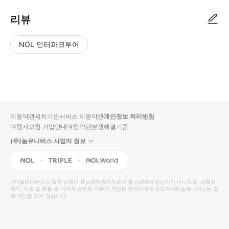
리뷰
NOL 인터파크투어
NOL
별
사
에서
점
진/
작성
높
동
된
은
영
리뷰
순
상
이용약관
위치기반서비스 이용약관
개인정보 처리방침
입니
여행자보험 가입안내
여행약관
분쟁해결기준
다.
(주)놀유니버스 사업자 정보
별
사
NOL
Triple
Interpark Global
점
진/
높
동
(주)놀유니버스
는 일부 상품의 통신판매중개자로서 통신판매의 당사자가 아니므로, 상품의
예약, 이용 및 환불 등 거래와 관련된 의무와 책임은 판매자에게 있으며
은
영
(주)놀유니버스
는 일
체 책임을 지지 않습니다.
순
상