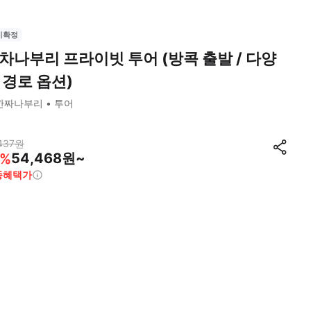
시확정
차나부리 프라이빗 투어 (방콕 출발 / 다양
 경로 옵션)
깐짜나부리
투어
437
원
54,468원~
%
종혜택가