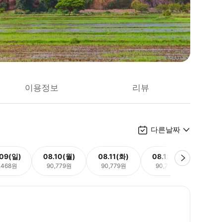
이용정보
리뷰
다른날짜
.09(일)
08.10(월)
08.11(화)
08.12(수)
08.
,468원
90,779원
90,779원
90,779원
54,