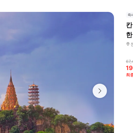
즉
칸
한
67,
19
최