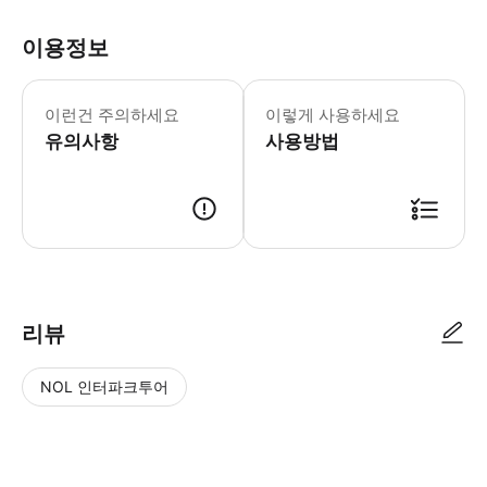
이용정보
▶ 영업 정보 * 1월 ~ 12월 * 01
▶ 이용 제한 사항 * 【Tokyo Subw
이런건 주의하세요
이렇게 사용하세요
▶ 준비물 * 꼭 준비해야하는 것 바우처(
유의사항
사용방법
▶ 바우처 예약 확정 후 바우처가 발급이 되었는지 확인해주세요. 사용 가능
리뷰
NOL 인터파크투어
NOL
별
사
에서
점
진/
작성