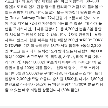
<도쿄에서의 프리미엄 체험을 편리하고 저렴하게 (60~80%
할인)> 도쿄의 인기 관광 명소를 편리하고 저렴하게 둘러볼 수
있는 순회형 티켓입니다. 도쿄의 모든 지하철에 탑승할 수 있
는 'Tokyo Subway Ticket 72시간권'이 포함되어 있어, 도쿄
의 주요 지역을 72시간 자유롭게 이동할 수 있습니다! 아래 플
랜을 구매하시면, 【자유 관광지】 총 4,700엔 분을 3일 동안
각 시설을 한 번씩 이용할 수 있습니다. 【자유 관광지】 ★아
사쿠사 센소지: 향을 피우는 체험 ※통상 200엔 ★RED° TOKY
O TOWER: 디지털 놀이공원 1시간 체험 입장권 ※통상 2,300
엔 ★도쿄 돔 시티 어트랙션: 노래방이 있는 대관람차 Big O ※
통상 1,000엔 ★고토부키유: 찜질방, 사우나, 타올 포함 (이나
리마치 역) ※통상 1,000엔 ★츠키지 마루타케: 다마고야키 교
환권 ※ 통상 200엔 예를 들어, 「선택제 명소」 도쿄 스카이
트리® 3일권 5,600엔을 구매하시면, 내역으로는 스카이 트리
입장료 2,300엔(주말 요금)과 승차권 1,500엔, 나머지 1,800엔
분만으로 아사쿠사 센소지 등 '자유 관광지' 4,700엔 분을 이용
할 수 있는 매우 저렴한 상품입니다 (60% 할인).