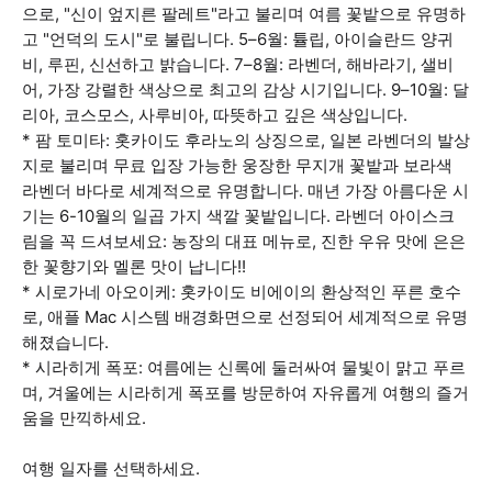
으로, "신이 엎지른 팔레트"라고 불리며 여름 꽃밭으로 유명하
고 "언덕의 도시"로 불립니다. 5–6월: 튤립, 아이슬란드 양귀
비, 루핀, 신선하고 밝습니다. 7–8월: 라벤더, 해바라기, 샐비
어, 가장 강렬한 색상으로 최고의 감상 시기입니다. 9–10월: 달
리아, 코스모스, 사루비아, 따뜻하고 깊은 색상입니다.
* 팜 토미타: 홋카이도 후라노의 상징으로, 일본 라벤더의 발상
지로 불리며 무료 입장 가능한 웅장한 무지개 꽃밭과 보라색
라벤더 바다로 세계적으로 유명합니다. 매년 가장 아름다운 시
기는 6-10월의 일곱 가지 색깔 꽃밭입니다. 라벤더 아이스크
림을 꼭 드셔보세요: 농장의 대표 메뉴로, 진한 우유 맛에 은은
한 꽃향기와 멜론 맛이 납니다!!
* 시로가네 아오이케: 홋카이도 비에이의 환상적인 푸른 호수
로, 애플 Mac 시스템 배경화면으로 선정되어 세계적으로 유명
해졌습니다.
* 시라히게 폭포: 여름에는 신록에 둘러싸여 물빛이 맑고 푸르
며, 겨울에는 시라히게 폭포를 방문하여 자유롭게 여행의 즐거
움을 만끽하세요.
여행 일자를 선택하세요.