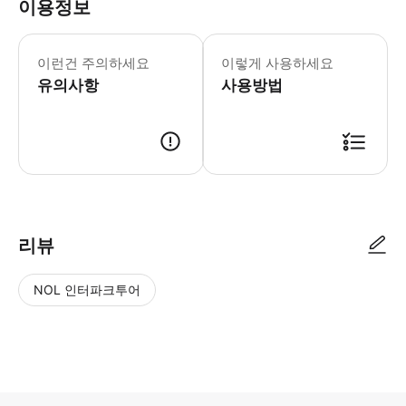
이용정보
닝구르 테라스는 당일 상황에 따라 폐쇄
저희는 출발 전날 16:00-21:00 
이런건 주의하세요
이렇게 사용하세요
유의사항
사용방법
리뷰
NOL 인터파크투어
NOL
별
사
에서
점
진/
작성
높
동
된
은
영
리뷰