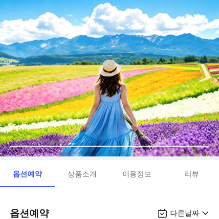
옵션예약
상품소개
이용정보
리뷰
옵션예약
다른날짜