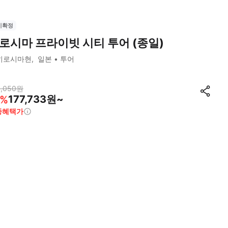
시확정
로시마 프라이빗 시티 투어 (종일)
히로시마현
일본
투어
,050
원
177,733원~
%
종혜택가