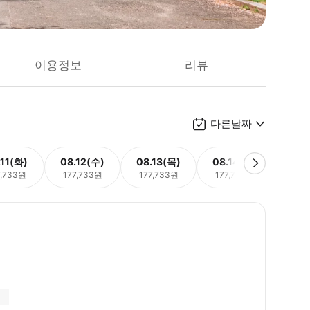
이용정보
리뷰
다른날짜
.11(화)
08.12(수)
08.13(목)
08.14(금)
08.
7,733원
177,733원
177,733원
177,733원
177