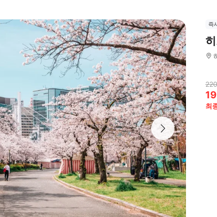
즉
히
220
19
최