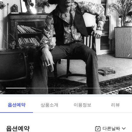
옵션예약
상품소개
이용정보
리뷰
옵션예약
다른날짜