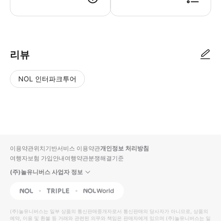
* 미팅 장소에서 가이드에게 예약자 성함, 연락처 알려주세요.
리뷰
NOL 인터파크투어
NOL
별
사
에서
점
진/
작성
높
동
된
은
영
리뷰
순
상
이용약관
위치기반서비스 이용약관
개인정보 처리방침
입니
여행자보험 가입안내
여행약관
분쟁해결기준
다.
(주)놀유니버스 사업자 정보
별
사
NOL
Triple
Interpark Global
점
진/
높
동
(주)놀유니버스
는 일부 상품의 통신판매중개자로서 통신판매의 당사자가 아니므로, 상품의
예약, 이용 및 환불 등 거래와 관련된 의무와 책임은 판매자에게 있으며
은
영
(주)놀유니버스
는 일