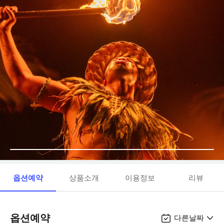
옵션예약
상품소개
이용정보
리뷰
옵션예약
다른날짜