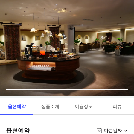
옵션예약
상품소개
이용정보
리뷰
옵션예약
다른날짜