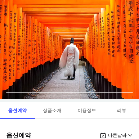
옵션예약
상품소개
이용정보
리뷰
옵션예약
다른날짜