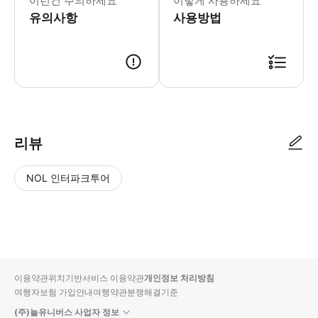
이런건 주의하세요
이렇게 사용하세요
유의사항
사용방법
리뷰
NOL 인터파크투어
NOL
별
사
에서
점
진/
작성
높
동
된
은
영
리뷰
순
상
이용약관
위치기반서비스 이용약관
개인정보 처리방침
입니
여행자보험 가입안내
여행약관
분쟁해결기준
다.
(주)놀유니버스 사업자 정보