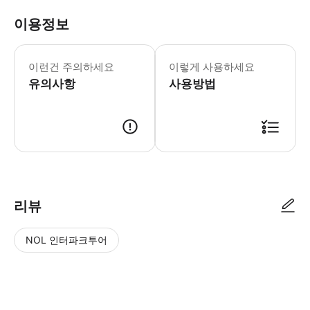
이용정보
월요일/화요일/목요일/금요일/토요일/일요일
* [심층 문화 체험]: 전문 해설사가
이런건 주의하세요
이렇게 사용하세요
- Tip * 개방 시간: 박물관 개방 
유의사항
사용방법
리뷰
NOL 인터파크투어
NOL
별
사
에서
점
진/
작성
높
동