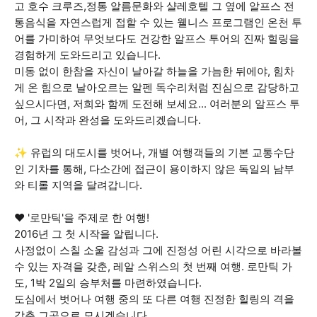
고 호수 크루즈,정통 알름문화와 샬레호텔 그 옆에 알프스 전
통음식을 자연스럽게 접할 수 있는 웰니스 프로그램인 온천 투
어를 가미하여 무엇보다도 건강한 알프스 투어의 진짜 힐링을
경험하게 도와드리고 있습니다.
미동 없이 한참을 자신이 날아갈 하늘을 가늠한 뒤에야, 힘차
게 온 힘으로 날아오르는 알펜 독수리처럼 진심으로 감당하고
싶으시다면, 저희와 함께 도전해 보세요... 여러분의 알프스 투
어, 그 시작과 완성을 도와드리겠습니다.
✨ 유럽의 대도시를 벗어나, 개별 여행객들의 기본 교통수단
인 기차를 통해, 다소간에 접근이 용이하지 않은 독일의 남부
와 티롤 지역을 달려갑니다.
❤️ '로만틱'을 주제로 한 여행!
2016년 그 첫 시작을 알립니다.
사정없이 스칠 소울 감성과 그에 진정성 어린 시각으로 바라볼
수 있는 자격을 갖춘, 레알 스위스의 첫 번째 여행. 로만틱 가
도, 1박 2일의 승부처를 마련하였습니다.
도심에서 벗어나 여행 중의 또 다른 여행 진정한 힐링의 격을
갖춘 그곳으로 모시겠습니다.