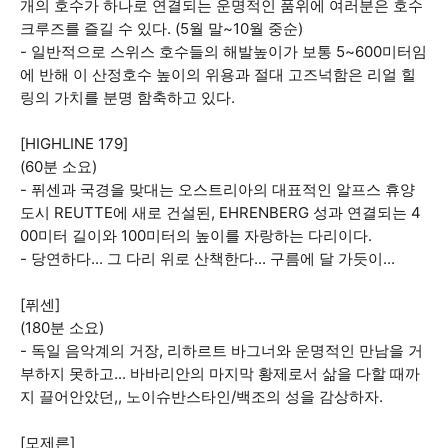
개의 호수가 하나로 연결되는 운명적인 품위에 여러분은 호수
크루즈를 즐길 수 있다. (5월 말~10월 중순)
- 일반적으로 스위스 호수들의 해발높이가 보통 5~600미터임
에 반해 이 산정호수 높이의 위용과 절대 고즈넉함은 리얼 힐
링의 가치를 분명 함축하고 있다.
[HIGHLINE 179]
(60분 소요)
- 퓌센과 국경을 맞대는 오스트리아의 대표적인 알프스 휴양
도시 REUTTE에 새로 건설된, EHRENBERG 성과 연결되는 4
00미터 길이와 100미터의 높이를 자랑하는 다리이다.
- 당연하다... 그 다리 위로 산책한다... 구름에 달 가듯이...
[퓌센]
(180분 소요)
- 독일 음악계의 거장, 리하르트 바그너와 운명적인 만남을 거
부하지 못하고... 바바리안의 마지막 황제로서 삶을 다할 때까
지 끌어안았던,, 노이슈반스타인/백조의 성을 감상하자.
[모제른]