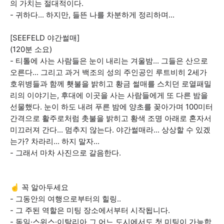
의 가치는 절대적이다.
- 귀하다... 하지만, 들뜬 나를 차분하게 정리하며...
[SEEFELD 야간썰매]
(120분 소요)
- 티톨에 사는 사람들은 눈이 내리는 겨울밤... 그들은 산으로
오른다... 그리고 과거 백조의 성의 주인공인 루트비히 2세가
호위병들과 함께 횃불을 밝히고 황금 썰매를 스치던 로열패밀
리의 이야기는, 후대에 이곳을 사는 사람들에게 또 다른 밤을
선물했다. 눈이 하도 내려 푸른 밤에 양초를 꽂아가며 100미터
간격으로 활주로처럼 촛불을 밝히고 황색 조명 아래로 혼자서
미끄러져 간다... 멈추지 않는다. 야간썰매라... 상상할 수 있겠
는가? 차라리... 하지 말자...
- 그래서 마차 사진으로 갈음한다.
☝️ 꼭 알아두세요
- 그동안의 여행으로부터의 힐링..
- 그 주된 역할은 미팅 장소에서부터 시작됩니다.
- 독일·스위스·이탈리아 그 어느 도시에서도 첫 미팅이 가능합