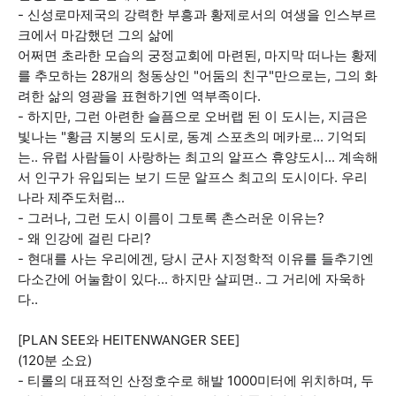
- 신성로마제국의 강력한 부흥과 황제로서의 여생을 인스부르
크에서 마감했던 그의 삶에
어쩌면 초라한 모습의 궁정교회에 마련된, 마지막 떠나는 황제
를 추모하는 28개의 청동상인 "어둠의 친구"만으로는, 그의 화
려한 삶의 영광을 표현하기엔 역부족이다.
- 하지만, 그런 아련한 슬픔으로 오버랩 된 이 도시는, 지금은
빛나는 "황금 지붕의 도시로, 동계 스포츠의 메카로... 기억되
는.. 유럽 사람들이 사랑하는 최고의 알프스 휴양도시... 계속해
서 인구가 유입되는 보기 드문 알프스 최고의 도시이다. 우리
나라 제주도처럼...
- 그러나, 그런 도시 이름이 그토록 촌스러운 이유는?
- 왜 인강에 걸린 다리?
- 현대를 사는 우리에겐, 당시 군사 지정학적 이유를 들추기엔
다소간에 어눌함이 있다... 하지만 살피면.. 그 거리에 자욱하
다..
[PLAN SEE와 HEITENWANGER SEE]
(120분 소요)
- 티롤의 대표적인 산정호수로 해발 1000미터에 위치하며, 두