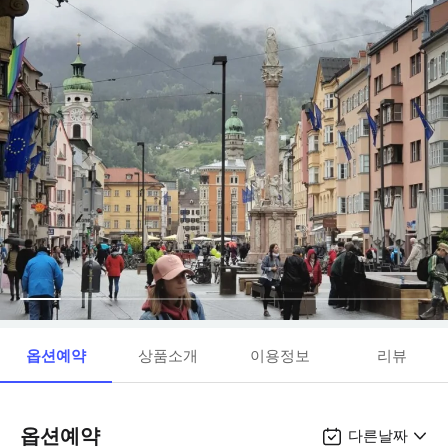
옵션예약
상품소개
이용정보
리뷰
옵션예약
다른날짜