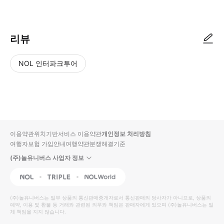
･ 만나는 시간 : 도착 시간에 따라 맞춤 편성 ･ 만나는 장소 : Innsbruc
리뷰
NOL 인터파크투어
NOL
별
사
에서
점
진/
작성
높
동
된
은
영
리뷰
순
상
이용약관
위치기반서비스 이용약관
개인정보 처리방침
입니
여행자보험 가입안내
여행약관
분쟁해결기준
다.
(주)놀유니버스 사업자 정보
별
사
NOL
Triple
Interpark Global
점
진/
높
동
(주)놀유니버스
는 일부 상품의 통신판매중개자로서 통신판매의 당사자가 아니므로, 상품의
예약, 이용 및 환불 등 거래와 관련된 의무와 책임은 판매자에게 있으며
은
영
(주)놀유니버스
는 일
체 책임을 지지 않습니다.
순
상