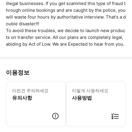
illegal businesses. If you get scammed this type of fraud t
hrough online bookings and are caught by the police, you
will waste four hours by authoritative interview. That's a d
ouble disaster!!!
To avoid these troubles, we decide to launch new produc
ts on transfer service. All our plans are completely legal,
abiding by Act of Low. We are Expected to hear from you.
이용정보
1. 이 플랜에는 다음과 같은 세 가지 
이런건 주의하세요
이렇게 사용하세요
유의사항
사용방법
● 예약접수 후 확정이 되면 이용가능합니다. ● 바우처에 안내된 사용 방법