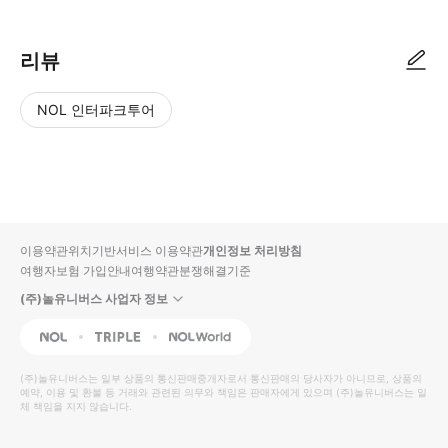
리뷰
NOL 인터파크투어
NOL
별
사
에서
점
진/
작성
높
동
된
은
영
리뷰
순
상
이용약관
위치기반서비스 이용약관
개인정보 처리방침
입니
여행자보험 가입안내
여행약관
분쟁해결기준
다.
(주)놀유니버스 사업자 정보
별
사
NOL
Triple
Interpark Global
점
진/
높
동
(주)놀유니버스
는 일부 상품의 통신판매중개자로서 통신판매의 당사자가 아니므로, 상품의
예약, 이용 및 환불 등 거래와 관련된 의무와 책임은 판매자에게 있으며
은
영
(주)놀유니버스
는 일
체 책임을 지지 않습니다.
순
상