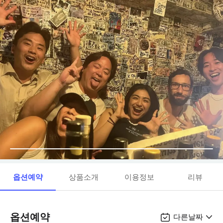
옵션예약
상품소개
이용정보
리뷰
옵션예약
다른날짜