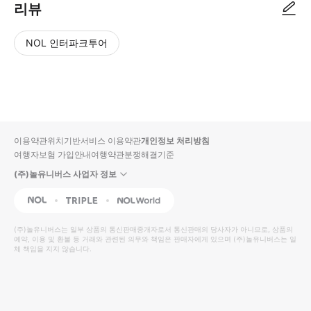
리뷰
NOL 인터파크투어
NOL
별
사
에서
점
진/
작성
높
동
된
은
영
리뷰
순
상
이용약관
위치기반서비스 이용약관
개인정보 처리방침
입니
여행자보험 가입안내
여행약관
분쟁해결기준
다.
(주)놀유니버스 사업자 정보
별
사
NOL
Triple
Interpark Global
점
진/
높
동
(주)놀유니버스
는 일부 상품의 통신판매중개자로서 통신판매의 당사자가 아니므로, 상품의
예약, 이용 및 환불 등 거래와 관련된 의무와 책임은 판매자에게 있으며
은
영
(주)놀유니버스
는 일
체 책임을 지지 않습니다.
순
상