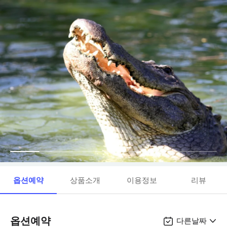
옵션예약
상품소개
이용정보
리뷰
옵션예약
다른날짜