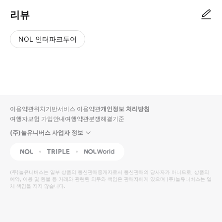
리뷰
NOL 인터파크투어
NOL
별
사
에서
점
진/
작성
높
동
된
은
영
리뷰
순
상
이용약관
위치기반서비스 이용약관
개인정보 처리방침
입니
여행자보험 가입안내
여행약관
분쟁해결기준
다.
(주)놀유니버스 사업자 정보
별
사
NOL
Triple
Interpark Global
점
진/
높
동
(주)놀유니버스
는 일부 상품의 통신판매중개자로서 통신판매의 당사자가 아니므로, 상품의
예약, 이용 및 환불 등 거래와 관련된 의무와 책임은 판매자에게 있으며
은
영
(주)놀유니버스
는 일
체 책임을 지지 않습니다.
순
상