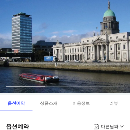
옵션예약
상품소개
이용정보
리뷰
옵션예약
다른날짜