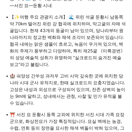
—서진 묘—둔황 시내
【✨여행 주요 관광지 소개】 🌊 위린 석굴 둔황시 남동쪽
약 70km 떨어진 위린 강 협곡에 위치하며, 막고굴의 자매 석
굴입니다. 현재 43개의 동굴이 남아 있으며, 당나라부터 원
나라까지의 정교한 벽화와 채색 조각이 보존되어 있습니다.
협곡 내에는 맑은 샘물이 흐르고, 녹음이 우거져 있으며, 벽
화의 주제가 풍부하고 다양하며, 특히 제25굴 《미륵경변》
의 성당 예술적 성취가 유명하여 "실크로드의 숨겨진 예술
보고"라고 불립니다.
🏰 숴양성 간쑤성 과저우 고비 사막 깊숙한 곳에 위치한 당
나라 시대 군사 유적지로, 한때 실크로드의 요충지였습니다.
고성은 내성과 외성으로 구성되어 있으며, 잔존 성벽의 높이
는 9m에 달하고, 성내에서는 관청, 사찰 및 민가 유적을 볼
수 있습니다.
⛩️ 서진 묘 둔황시 동쪽 교외에 위치한 서진 시대 가족 묘장
군으로, 화상전묘가 가장 특징적입니다. 묘실 벽에는 농경,
수렵, 연회 등의 장면을 묘사한 채색 벽돌이 박혀 있으며, 그