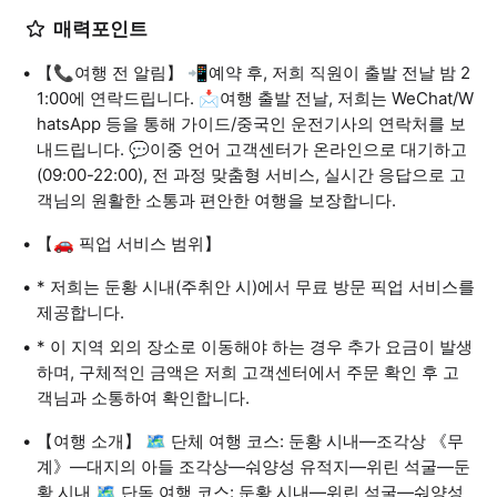
매력포인트
【📞여행 전 알림】 📲예약 후, 저희 직원이 출발 전날 밤 2
1:00에 연락드립니다. 📩여행 출발 전날, 저희는 WeChat/W
hatsApp 등을 통해 가이드/중국인 운전기사의 연락처를 보
내드립니다. 💬이중 언어 고객센터가 온라인으로 대기하고
(09:00-22:00), 전 과정 맞춤형 서비스, 실시간 응답으로 고
객님의 원활한 소통과 편안한 여행을 보장합니다.
【🚗 픽업 서비스 범위】
* 저희는 둔황 시내(주취안 시)에서 무료 방문 픽업 서비스를
제공합니다.
* 이 지역 외의 장소로 이동해야 하는 경우 추가 요금이 발생
하며, 구체적인 금액은 저희 고객센터에서 주문 확인 후 고
객님과 소통하여 확인합니다.
【여행 소개】 🗺️ 단체 여행 코스: 둔황 시내—조각상 《무
계》—대지의 아들 조각상—숴양성 유적지—위린 석굴—둔
황 시내 🗺️ 단독 여행 코스: 둔황 시내—위린 석굴—숴양성