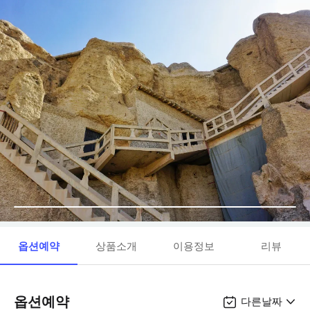
옵션예약
상품소개
이용정보
리뷰
옵션예약
다른날짜