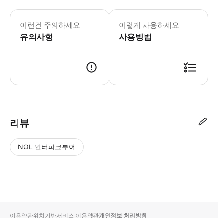
• 에미레이트 스타디움은 운영 중인 경기
이런건 주의하세요
이렇게 사용하세요
유의사항
사용방법
● 예약접수 후 확정이 되면 이용가능합니다. ● 바우처에 안내된 사용 방법
리뷰
NOL 인터파크투어
NOL
별
사
에서
점
진/
작성
높
동
된
은
영
리뷰
순
상
이용약관
위치기반서비스 이용약관
개인정보 처리방침