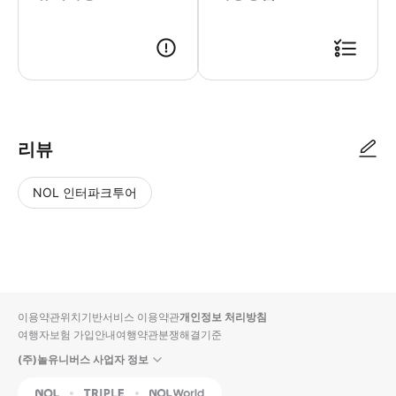
● 예약접수 후 확정이 되면 이용가능합니다. ● 바우처에 안내된 사용 방법
리뷰
NOL 인터파크투어
NOL
별
사
에서
점
진/
작성
높
동
된
은
영
리뷰
순
상
이용약관
위치기반서비스 이용약관
개인정보 처리방침
입니
여행자보험 가입안내
여행약관
분쟁해결기준
다.
(주)놀유니버스 사업자 정보
별
사