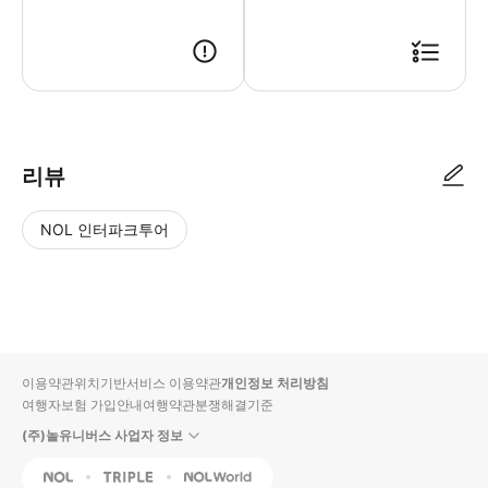
리뷰
NOL 인터파크투어
NOL
별
사
에서
점
진/
작성
높
동
된
은
영
리뷰
순
상
이용약관
위치기반서비스 이용약관
개인정보 처리방침
입니
여행자보험 가입안내
여행약관
분쟁해결기준
다.
(주)놀유니버스 사업자 정보
별
사
NOL
Triple
Interpark Global