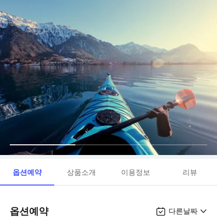
옵션예약
상품소개
이용정보
리뷰
옵션예약
다른날짜