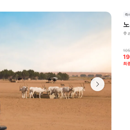
즉
노
105
19
최