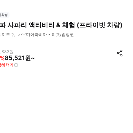
시확정
파 사파리 액티비티 & 체험 (프라이빗 차량)
리야드주
사우디아라비아
티켓/입장권
,883
원
85,521원~
%
종혜택가