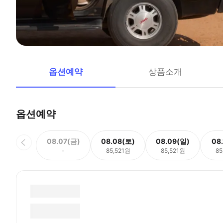
옵션예약
상품소개
옵션예약
08.07(금)
08.08(토)
08.09(일)
08
-
85,521원
85,521원
85